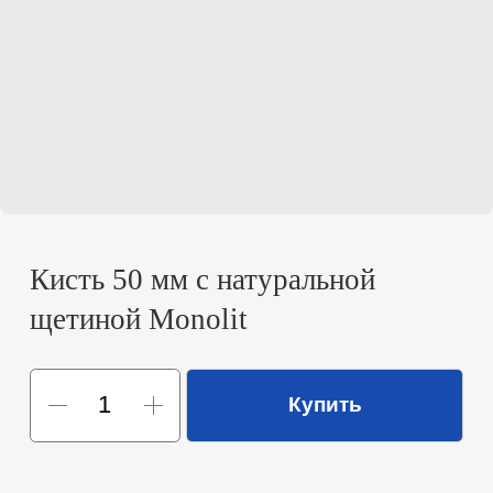
Кисть 50 мм с натуральной
щетиной Monolit
Купить
Кисть 50 мм с натуральной щетиной Monolit
Универсальная кисть премиум-качества для
профессиональных малярных работ и домашних
ремонтов.
Описание товара:
Кисть Monolit с шириной ворса 50 мм предназначена для
быстрого и качественного окрашивания больших
поверхностей. Натуральный волос обладает
повышенной эластичностью и мягкостью, обеспечивая
ровное распределение лакокрасочного материала и
исключительную гладкость слоя.
Ключевые преимущества:
Щетина натуральная:
высокая впитываемость,