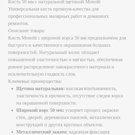
эластичность и прочность, отсутствие следов ворса
на окрашенной поверхности.
Широкий ворс 50 мм:
ускоряет процесс окраски
стен, дверей, деревянных панелей, металлических
конструкций и других крупных объектов.
Металлический зажим:
надежная фиксация
щетины, предотвращающая осыпание волосков во
время работы.
Комфортная деревянная ручка:
эргономичный
профиль обеспечивает удобство длительного
использования, уменьшает усталость руки.
Рекомендуемые области применения:
Покраска стен и потолков водоэмульсионными
красками.
Нанесение масляных красок и эмалей на
металлические и деревянные поверхности.
Отделочные работы в помещениях любого типа:
жилые комнаты, кухни, санузлы, коридоры.
Почему выбирают кисть Monolit?
Качественное покрытие без разводов и пятен.
Экономичное расходование краски благодаря
хорошей впитывающей способности ворса.
Долговечность и простота ухода.
Выбирайте качественную продукцию Monolit — ваш