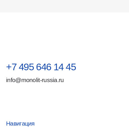
Юридические данные
ООО «Монолит РУС»
ИНН 9706035562
ОГРН 1237700581403
Москва, ул. Хабарова 2
Все права защищены Монолит РУС
Политика обработки персональных данных
Разработка сайта nst-art