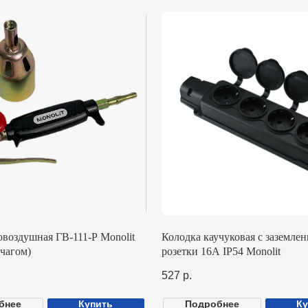
душная ГВ-111-Р Monolit
Колодка каучуковая с заземлением 4
м)
розетки 16А IP54 Monolit
527
р.
Купить
Подробнее
Купить