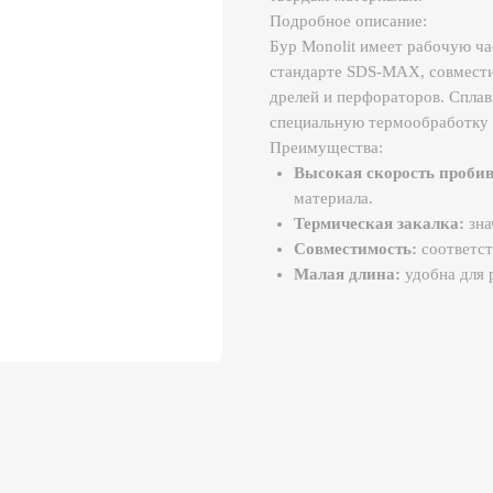
Бур Monolit имеет рабочую часть диам
стандарте SDS-MAX, совместимом с бо
дрелей и перфораторов. Сплавирован из
специальную термообработку для больше
Преимущества:
Высокая скорость пробивки:
спира
материала.
Термическая закалка:
значительно 
Совместимость:
соответствует меж
Малая длина:
удобна для работы в с