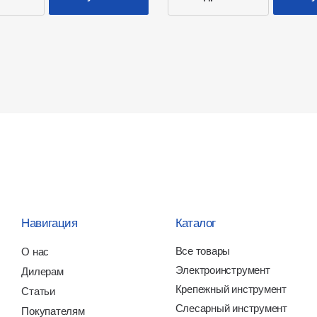
вигация
Каталог
Ю
Все товары
ас
О
Электроинструмент
лерам
И
Крепежный инструмент
атьи
О
Слесарный инструмент
купателям
Отделочный инструмент
нтакты
Столярный инструмент
Измерительный инструмент
Режущий инструмент
СИЗы
тика обработки
Все права защищены
Ра
ональных данных
Монолит РУС
nst