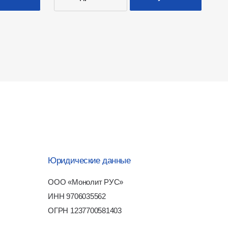
ридические данные
ОО «Монолит РУС»
НН 9706035562
ГРН 1237700581403
зработка сайта
-art