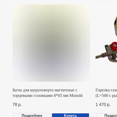
Биты для шуруповерта магнитные с
Горелка газовоз
торцевыми головками 8*65 мм Monolit
(L=500 с рычаго
78
р.
1 470
р.
Подробнее
Купить
Подробнее