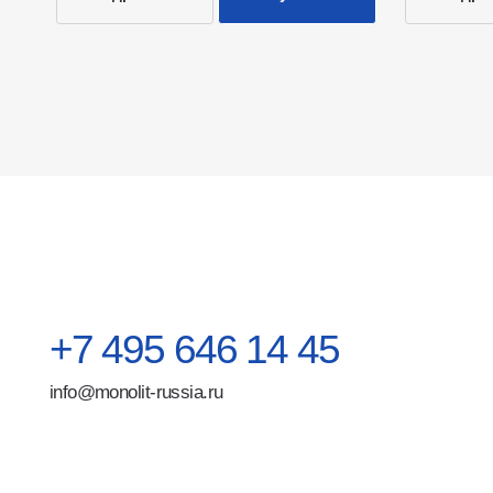
+7 495 646 14 45
На
info@monolit-russia.ru
О н
Ди
Ст
По
Ко
Поли
Москва, ул. Хабарова 2
перс