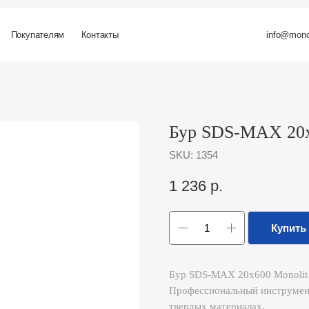
ателям
Контакты
info@monolit-russia.ru
Бур SDS-MAX 20х600 M
SKU:
1354
1 236
р.
Купить
Бур SDS-MAX 20х600 Monolit
Профессиональный инструмент для созда
твердых материалах.
Подробное описание: