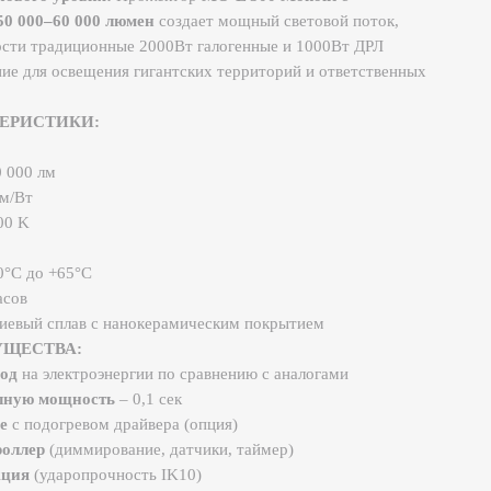
ционные 2000Вт галогенные и 1000Вт ДРЛ
вещения гигантских территорий и ответственных
КИ:
5°C
ав с нанокерамическим покрытием
:
троэнергии по сравнению с аналогами
ность
– 0,1 сек
евом драйвера (опция)
ммирование, датчики, таймер)
опрочность IK10)
ЕНИЯ:
ение ВПП и рулежных дорожек)
е терминалы