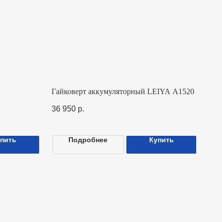
Гайковерт аккумуляторный LEIYA A1520
36 950
р.
Подробнее
Купить
ридические данные
ОО «Монолит РУС»