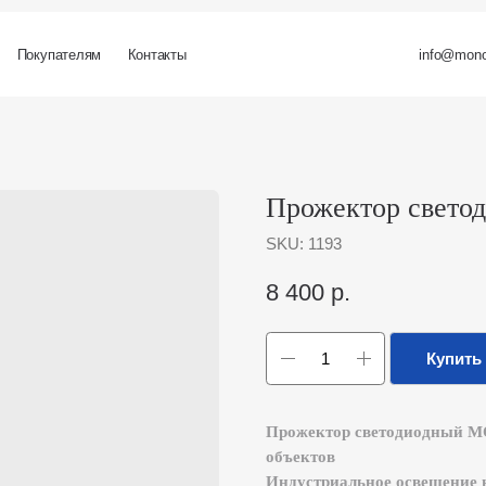
ателям
Контакты
info@monolit-russia.ru
Прожектор светодиодны
SKU:
1193
8 400
р.
Купить
Прожектор светодиодный MO-L 500 Mo
объектов
Индустриальное освещение нового ур
феноменальной светоотдачей
50 000–60