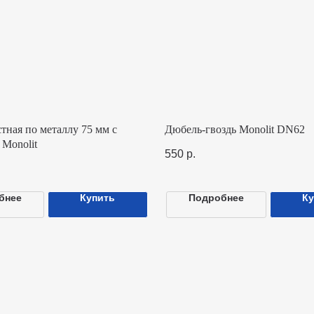
 по металлу 75 мм с
Дюбель-гвоздь Monolit DN62
lit
550
р.
Купить
Подробнее
Купить
вигация
Каталог
Ю
Все товары
ас
О