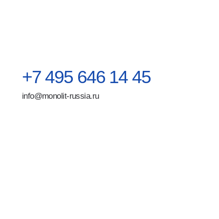
Ди
Ст
По
Ко
Поли
Москва, ул. Хабарова 2
перс