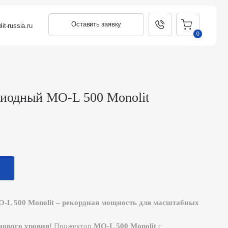
Оставить заявку
0
й MO-L 500 Monolit
nolit – рекордная мощность для масштабных
овня!
Прожектор
MO-L 500 Monolit
с
 000 люмен
создает мощный световой поток,