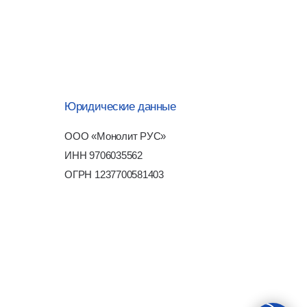
НН 9706035562
ГРН 1237700581403
зработка сайта
-art