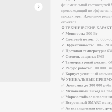
превосходящий по эффективности тради
прожекторы. Идеальное решение для ос
объектов.
⚙ ТЕХНИЧЕСКИЕ ХАРАКТЕРИСТИ
✔
Мощность:
500 Вт
✔
Световой поток:
50 000–60 000 лм
✔
Эффективность:
100–120 лм/Вт
✔
Цветовая температура:
6300 K
✔
Степень защиты:
IP65
✔
Температурный режим:
-50°C до +6
✔
Ресурс работы:
100 000+ часов
✔
Корпус:
усиленный алюминиевый спл
💡 УНИКАЛЬНЫЕ ПРЕИМУЩЕСТВА
✅
Экономия до 300 000 руб/год
на элек
✅
Мгновенный выход на полную мощ
✅
Морозостойкое исполнение
с подогр
✅
Встроенный SMART-контроллер
(ди
✅
Антивандальная конструкция
(удар
🌐 ОСНОВНЫЕ ОБЛАСТИ ПРИМЕН
Международные аэропорты
(освещ
Крупные морские порты
и грузовы