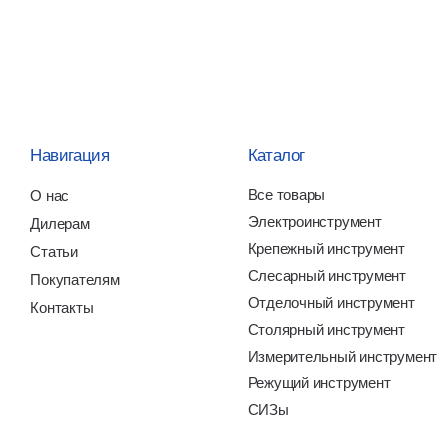
Электроинструмент
лерам
И
Крепежный инструмент
атьи
О
Слесарный инструмент
купателям
Отделочный инструмент
нтакты
Столярный инструмент
Измерительный инструмент
Режущий инструмент
СИЗы
тика обработки
Все права защищены
Ра
ональных данных
Монолит РУС
nst