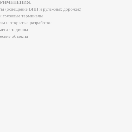
ытые разработки
ионы
екты