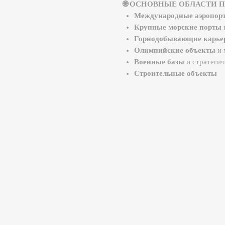
Горнодобывающие карьеры
и откр
Олимпийские объекты
и мега-стад
Военные базы
и стратегические объ
Строительные объекты