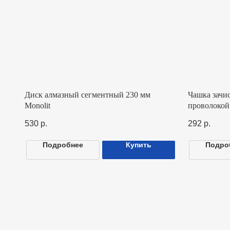
Диск алмазный сегментный 230 мм
Чашка зачистная
Monolit
проволокой Mono
530
р.
292
р.
Подробнее
Купить
Подробнее
+7 495 646 14 45
На
info@monolit-russia.ru
О н