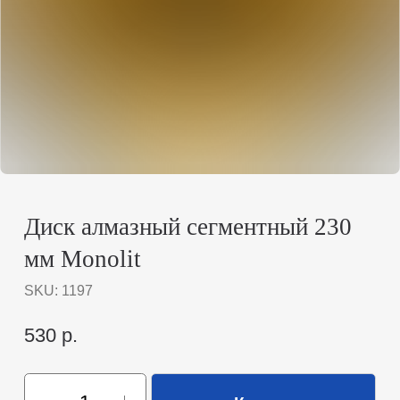
Диск алмазный сегментный 230
мм Monolit
SKU:
1197
530
р.
Купить
Алмазный сегментный диск 230 мм Monolit –
профессиональное решение для резки бетона и камня
Мощность и долговечность для сложных задач
Алмазный сегментный диск Monolit диаметром 230 мм
создан для интенсивной работы с бетоном,
железобетоном, кирпичом, асфальтом и другими
твердыми материалами. Благодаря усиленным алмазным
сегментам и продуманной конструкции диск
обеспечивает высокую скорость реза, минимальный
перегрев и исключительную износостойкость даже при