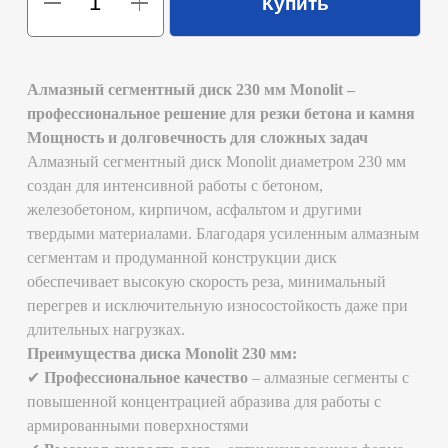
длительных нагрузках.
Преимущества диска Monolit 230 мм:
✔
Профессиональное качество
– алмазные сегменты с
повышенной концентрацией абразива для работы с
армированными поверхностями
✔
Высокая скорость реза
– оптимизированная форма
сегментов снижает сопротивление и увеличивает
производительность
✔
Универсальность
– подходит как для сухой резки, так
и для работы с водяным охлаждением*
✔
Устойчивость к нагрузкам
– прочная стальная
основа и точная балансировка предотвращают
деформацию и вибрацию
✔
Совместимость
– посадочный диаметр 22.2 мм
подходит для большинства угловых шлифовальных
машин (УШМ) и резчиков по бетону
Технические характеристики:
Диаметр:
230 мм
Посадочный размер:
22.2 мм
Толщина диска:
2.5–3.0 мм
Максимальные обороты:
6 600 об/мин
Рекомендуемые материалы:
бетон, железобетон,
кирпич, камень, асфальт
Тип реза:
сухой/мокрый*