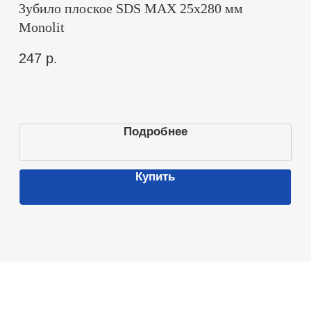
Электроинструмент
Крепежный инструмент
Слесарный инструмент
Отделочный инструмент
Столярный инструмент
Измерительный инструмент
Режущий инструмент
СИЗы
Юридические данные
ООО «Монолит РУС»
ИНН 9706035562
ОГРН 1237700581403
Москва, ул. Хабарова 2
Все права защищены Монолит РУС