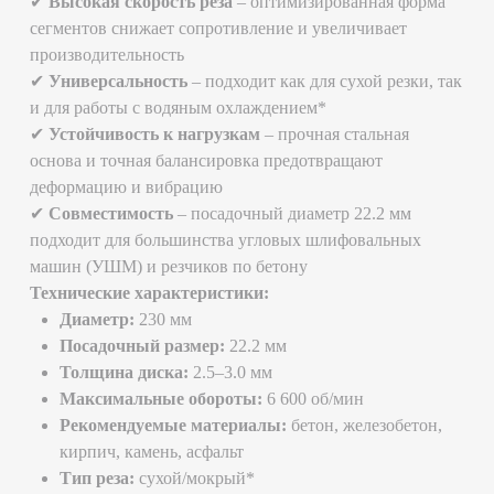
Применение:
🔹 Демонтаж и строительные работы
🔹 Резка проемов в стенах и перекрытиях
🔹 Обработка бетонных блоков, тротуарной плитки и
бордюров
🔹 Работа с асфальтом и природным камнем
Почему профессионалы выбирают Monolit?
Увеличенный срок службы даже при высоких
нагрузках
Чистый рез без сколов и трещин
Оптимальное соотношение цены и качества
Закажите алмазный диск Monolit 230 мм – и
работайте с максимальной эффективностью!
*Использование водяного охлаждения продлевает
ресурс диска на 30–50%
Смотрите также