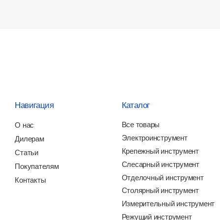
Электроинструмент
лерам
И
Крепежный инструмент
атьи
О
Слесарный инструмент
купателям
Отделочный инструмент
нтакты
Столярный инструмент
Измерительный инструмент
Режущий инструмент
СИЗы
тика обработки
Все права защищены
Ра
ональных данных
Монолит РУС
nst