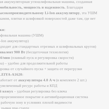
изводительному Li-Ion аккумулятору
, эта УШМ
литки и шлифовкой поверхностей даже там, где нет
ая машина (УШМ)
мулятор)
я стандартных отрезных и шлифовальных кругов)
00 Вт
(бесщеточная технология)
авный пуск и регулировка скорости)
бно для продолжительной работы
лучайного пуска + защита от перегрузки
620:
от
аккумулятора 4.0 А·ч
(в комплекте 2 шт.)
ный ресурс работы и КПД
 удобная регулировка без ключа
нное покрытие и антивибрационная система
зону в условиях плохой видимости
и старте
а поверхностей