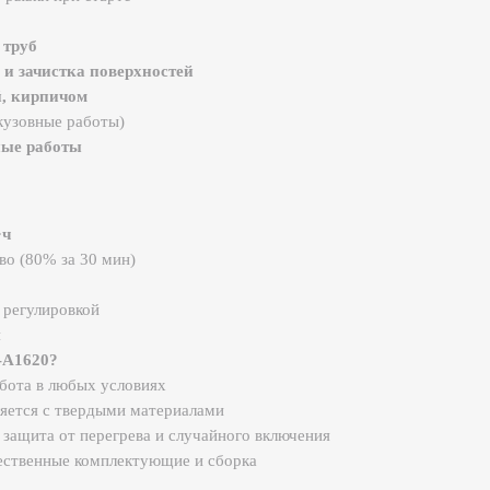
ом
работы)
ы
а 30 мин)
вкой
бых условиях
вердыми материалами
 перегрева и случайного включения
 комплектующие и сборка
4000/6000/8500 об/мин.