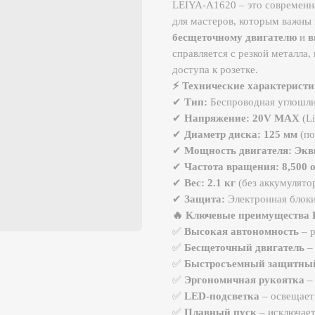
бесщеточному двигателю
и
высокопро
справляется с резкой металла, камня, п
доступа к розетке.
⚡ Технические характеристики:
✔
Тип:
Беспроводная углошлифовальн
✔
Напряжение:
20V MAX
(Li-Ion акку
✔
Диаметр диска:
125 мм
(подходит дл
✔
Мощность двигателя:
Эквивалент 9
✔
Частота вращения:
8,500 об/мин
(пл
✔
Вес:
2.1 кг
(без аккумулятора) – удо
✔
Защита:
Электронная блокировка от с
🔥 Ключевые преимущества LEIYA-A1
✅
Высокая автономность
– работает 
✅
Бесщеточный двигатель
– увеличен
✅
Быстросъемный защитный кожух
–
✅
Эргономичная рукоятка
– прорезине
✅
LED-подсветка
– освещает рабочую 
✅
Плавный пуск
– исключает рывки пр
🛠 Где применяется?
Резка металла, арматуры, труб
Шлифовка сварных швов и зачистк