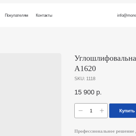
ателям
Контакты
info@monolit-russia.ru
Углошлифовальная акк
A1620
SKU:
1118
15 900
р.
Купить
Профессиональное решение для резки
LEIYA-A1620 – это современная аккуму
для мастеров, которым важны
мобильно