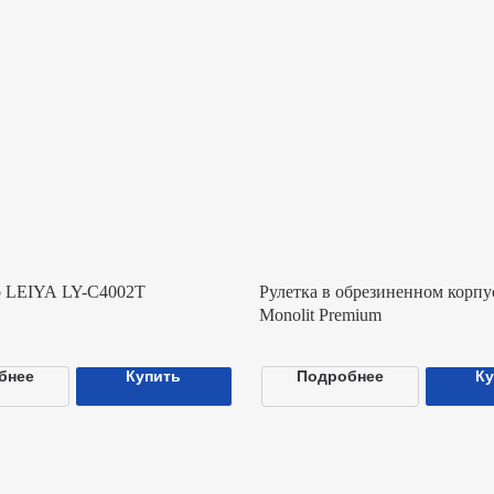
YA LY-C4002T
Рулетка в обрезиненном корпусе 3х19
Monolit Premium
Купить
Подробнее
Купить
вигация
Каталог
Ю
Все товары
ас
О