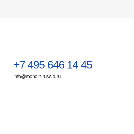
Ди
Ст
По
Ко
Поли
Москва, ул. Хабарова 2
перс