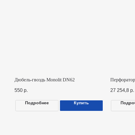
Дюбель-гвоздь Monolit DN62
Перфоратор LEI
550
р.
27 254,8
р.
Подробнее
Купить
Подробнее
+7 495 646 14 45
На
info@monolit-russia.ru
О н