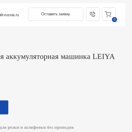
Оставить заявку
0
умуляторная машинка LEIYA
 и шлифовки без проводов
ляторная углошлифовальная машина, созданная
сть, мощность и надежность
. Благодаря