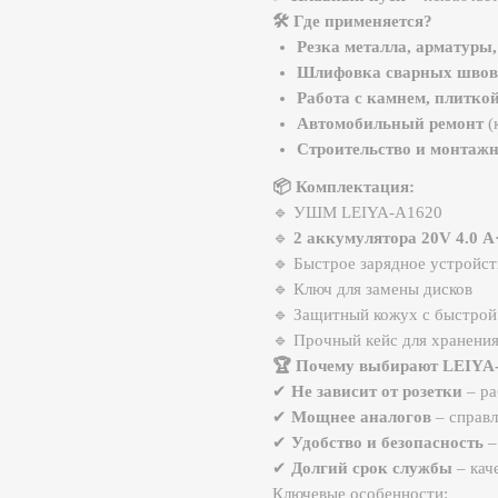
Работа с камнем, плиткой, кирпич
Автомобильный ремонт
(кузовные 
Строительство и монтажные работ
📦 Комплектация:
🔹 УШМ LEIYA-A1620
🔹
2 аккумулятора 20V 4.0 А·ч
🔹 Быстрое зарядное устройство (80% з
🔹 Ключ для замены дисков
🔹 Защитный кожух с быстрой регулиро
🔹 Прочный кейс для хранения
🏆 Почему выбирают LEIYA-A1620?
✔
Не зависит от розетки
– работа в лю
✔
Мощнее аналогов
– справляется с т
✔
Удобство и безопасность
– защита от
✔
Долгий срок службы
– качественные
Ключевые особенности:
Диаметр диска 100/125 мм
Индикатор заряда батареи
Фонарик
Трехступенчатая регулировка скорости 