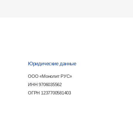
НН 9706035562
ГРН 1237700581403
зработка сайта
-art