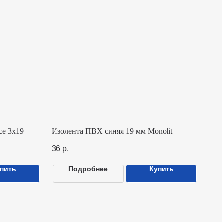
Изолента ПВХ синяя 19 мм Monolit
36
р.
Подробнее
Купить
ридические данные
ОО «Монолит РУС»