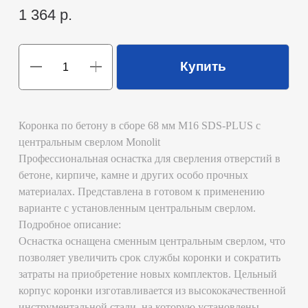
Подробное описание:
Оснастка оснащена сменным центральным сверлом, что
позволяет увеличить срок службы коронки и сократить
затраты на приобретение новых комплектов. Цельный
корпус коронки изготавливается из высококачественной
инструментальной стали, на которую установлены
твёрдосплавные режущие сегменты, обеспечивающие
чёткую и точную линию реза.
Основные характеристики:
Диаметр коронки: 68 мм
Диаметр хвостовика: M16
Система крепления: SDS-Plus
Центральный бур: съемный, крепится на резьбе M16
Преимущества:
Патрон SDS-plus:
подключение и отсоединение
коронки производится простым нажатием кнопки.
Замена центрального сверла:
повышается
длительность эксплуатации коронки.
Режущие сегменты:
состоят из карбида вольфрама,
устойчивого к сильным нагрузкам и температуре.
Опорная трубка:
поддерживает центровку и
стабильность вращения коронки.
Назначение и область применения:
Просверливание глубоких и широких отверстий в