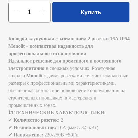
строительных площадках, в мастерских и
промышленных зонах.
🔌 ТЕХНИЧЕСКИЕ ХАРАКТЕРИСТИКИ:
✔
Количество розеток:
2
✔
Номинальный ток:
16А (макс. 3,5 кВт)
✔
Напряжение:
220-250В ~50Гц
✔
Материал корпуса:
ударопрочный каучук с УФ-
стабилизаторами
✔
Степень защиты:
IP54 (полная защита от пыли и
водяных струй)
✔
Заземление:
отдельный контакт PE
✔
Температурный диапазон:
-30°C до +50°C
✔
Цвет:
черный
✅ ПРЕИМУЩЕСТВА:
Компактный размер
(180×80×60 мм) при полной
функциональности
Двойная изоляция
для максимальной безопасности
Защитные шторки
от случайного доступа к
контактам
Усиленные латунные контакты
с никелевым
покрытием
Удобное крепление
– 2 монтажных отверстия
Универсальный кабельный ввод
(верх/низ)
🏗 ОБЛАСТИ ПРИМЕНЕНИЯ:
Строительные площадки