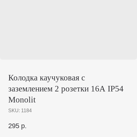
Колодка каучуковая с
заземлением 2 розетки 16А IP54
Monolit
SKU:
1184
295
р.
Купить
Колодка каучуковая с заземлением 2 розетки 16А IP54
Monolit – компактная надежность для
профессионального использования
Идеальное решение для временного и постоянного
электропитания
в сложных условиях. Розеточная
колодка
Monolit
с двумя розетками сочетает компактные
размеры с профессиональными характеристиками,
обеспечивая безопасное подключение оборудования на