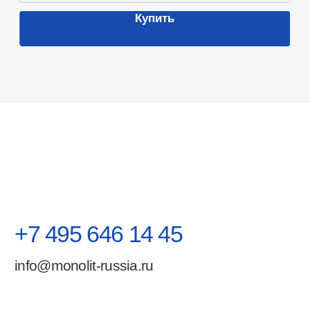
Режущий инструмент
СИЗы
Юридические данные
ООО «Монолит РУС»
ИНН 9706035562
ОГРН 1237700581403
Москва, ул. Хабарова 2
Все права защищены Монолит РУС
Политика обработки персональных данных
Разработка сайта nst-art